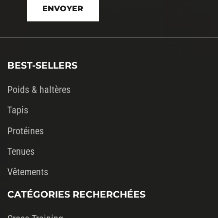
laisser
ce
champ
vide.
BEST-SELLERS
Poids & haltères
Tapis
Protéines
Tenues
Vêtements
CATÉGORIES RECHERCHÉES