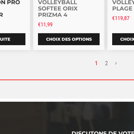
ON PRO
VOLLEYBALL
VOLLE
SOFTEE ORIX
PLAGE
R
PRIZMA 4
€
119,87
€
11,99
SUITE
CHOIX DES OPTIONS
CHOIX
1
2
DISCUTONS DE VOT