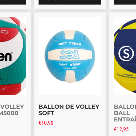
usieurs variations. Les options peuvent être choisies sur
Ce produi
 VOLLEY
BALLON DE VOLLEY
BALLO
M5000
SOFT
BALL
ENTRA
€
10,90
€
12,95