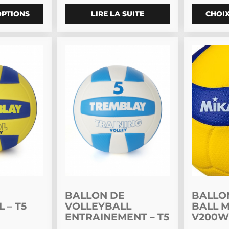
OPTIONS
LIRE LA SUITE
CHOIX
usieurs variations. Les options peuvent être choisies sur
Ce produit a plusieurs variations. Les o
Ce produi
BALLON DE
BALLO
 – T5
VOLLEYBALL
BALL 
ENTRAINEMENT – T5
V200