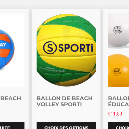
Ce produit a plusieurs variations. Les o
Ce produi
 BEACH
BALLON DE BEACH
BALLO
VOLLEY SPORTI
ÉDUCA
€
11,50
SUITE
CHOIX DES OPTIONS
CHOIX