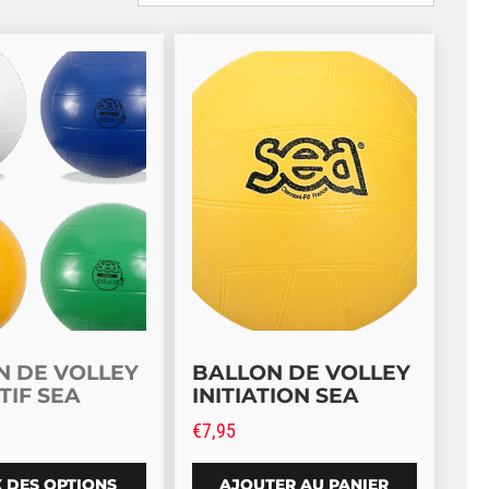
ptions peuvent être choisies sur la page du produit
t a plusieurs variations. Les options peuvent être choisi
N DE VOLLEY
BALLON DE VOLLEY
TIF SEA
INITIATION SEA
€
7,95
 DES OPTIONS
AJOUTER AU PANIER