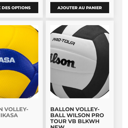
 DES OPTIONS
AJOUTER AU PANIER
 la page du produit
ptions peuvent être choisies sur la page du produit
t a plusieurs variations. Les options peuvent être choisi
N VOLLEY-
BALLON VOLLEY-
MIKASA
BALL WILSON PRO
W
TOUR VB BLKWH
NEW