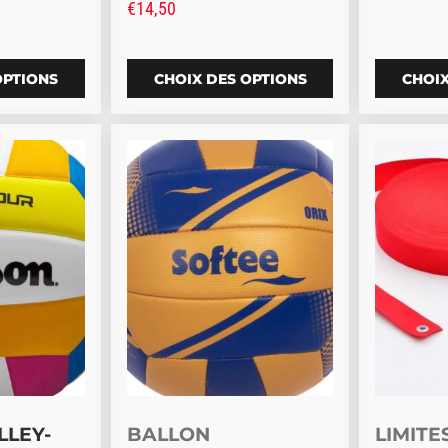
€
14,50
OPTIONS
CHOIX DES OPTIONS
CHOIX
Ce produit a plusieurs variations. Les o
Ce produi
LLEY-
BALLON
LIMITE