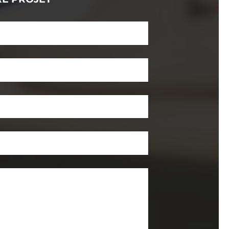
re)
toire)
sagerie (obligatoire)
ge (obligatoire)