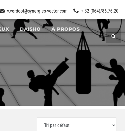
v.verdoot@synergies-vector.com
+ 32 (064)/86.76.20
EUX
DAISHO
A PROPOS
Recherc