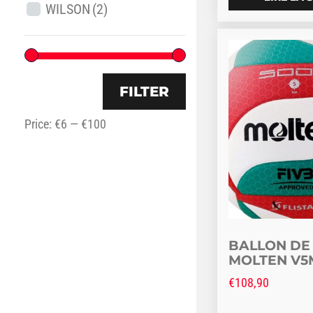
WILSON
(2)
Ce produit a pl
FILTER
Price:
€6
—
€100
BALLON DE
MOLTEN V5
€
108,90