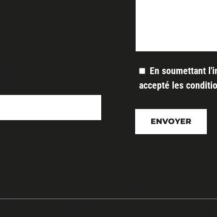
En soumettant l'i
accepté les
conditi
Veuillez
laisser
ce
champ
vide.