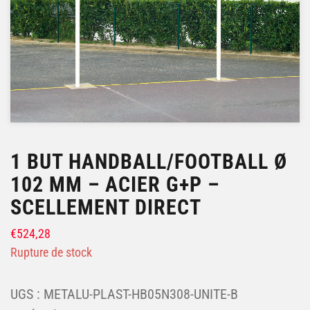
1 BUT HANDBALL/FOOTBALL Ø
102 MM – ACIER G+P –
SCELLEMENT DIRECT
€
524,28
Rupture de stock
UGS :
METALU-PLAST-HB05N308-UNITE-B