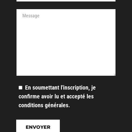
Votre message
En soumettant l'inscription, je
confirme avoir lu et accepté les
conditions générales
.
Veuillez
laisser