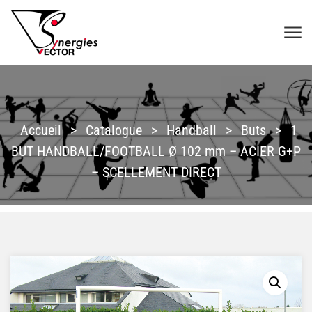
Aller au contenu
SYNERGIES VECTOR
Accueil
>
Catalogue
>
Handball
>
Buts
>
1
BUT HANDBALL/FOOTBALL Ø 102 mm – ACIER G+P
– SCELLEMENT DIRECT