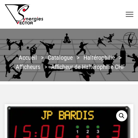
Aller au contenu
SYNERGIES VECTOR
Accueil
>
Catalogue
>
Haltérophilie
>
Afficheurs
>
Afficheur de Haltérophilie CHF