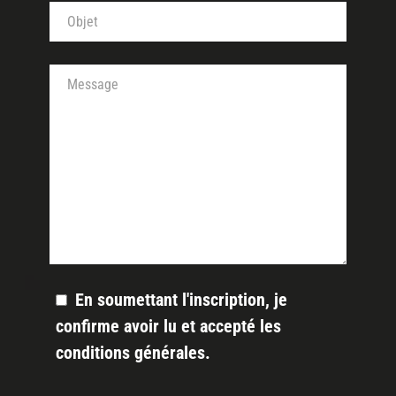
Objet de votre message (obligatoire)
Votre message
En soumettant l'inscription, je
confirme avoir lu et accepté les
conditions générales
.
Veuillez