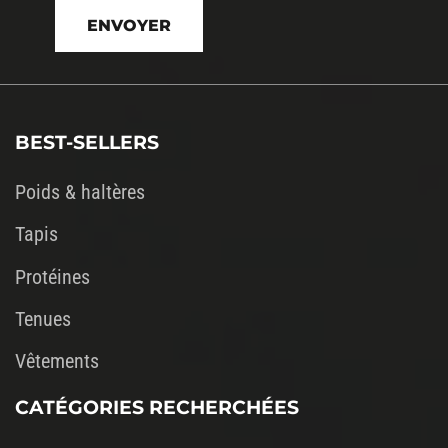
laisser
ce
champ
vide.
BEST-SELLERS
Poids & haltères
Tapis
Protéines
Tenues
Vêtements
CATÉGORIES RECHERCHÉES