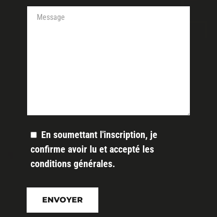
Votre message
En soumettant l'inscription, je
confirme avoir lu et accepté les
conditions générales
.
Veuillez
laisser
ce