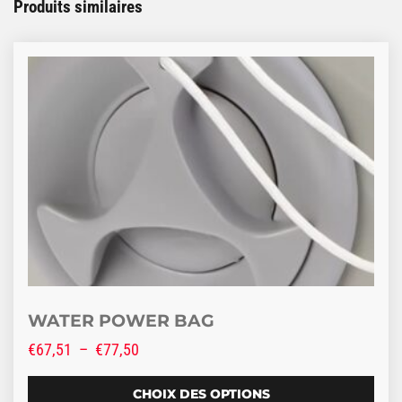
Produits similaires
Ce produit a plusieurs variations. Les options peuve
WATER POWER BAG
Plage de prix : €67,51 à €77,50
€
67,51
–
€
77,50
CHOIX DES OPTIONS