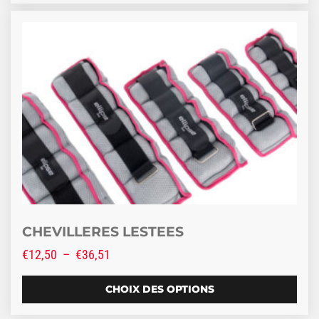
Ce produit a plusieurs variations. Les options peuve
CHEVILLERES LESTEES
Plage de prix : €12,50 à €36,51
€
12,50
–
€
36,51
CHOIX DES OPTIONS