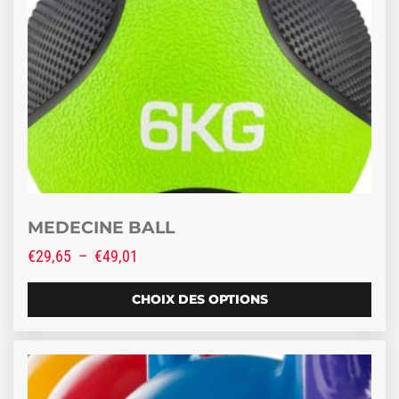
MEDECINE BALL
Plage de prix : €29,65 à €49,01
€
29,65
–
€
49,01
CHOIX DES OPTIONS
Ce produit a plusieurs variations. Les options peuve