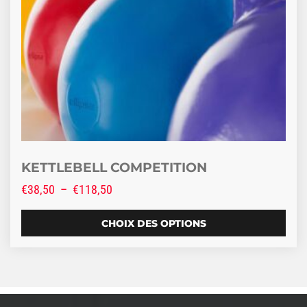
KETTLEBELL COMPETITION
Plage de prix : €38,50 à €118,50
€
38,50
–
€
118,50
CHOIX DES OPTIONS