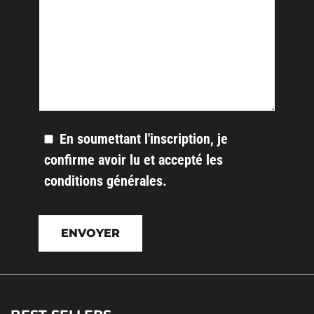
En soumettant l'inscription, je
confirme avoir lu et accepté les
conditions générales
.
Veuillez
laisser
ce
champ
vide.