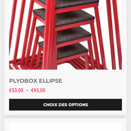
PLYOBOX ELLIPSE
Plage de prix : €53,00 à €93,00
€
53,00
–
€
93,00
CHOIX DES OPTIONS
Ce produit a plusieurs variations. Les options peuve