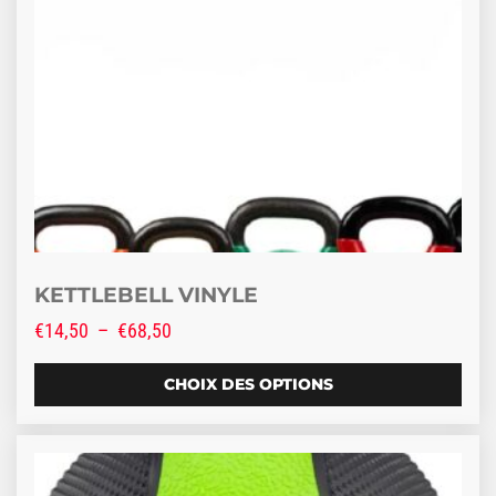
KETTLEBELL VINYLE
Plage de prix : €14,50 à €68,50
€
14,50
–
€
68,50
CHOIX DES OPTIONS
Ce produit a plusieurs variations. Les options peuve