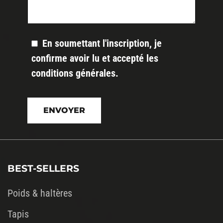
En soumettant l'inscription, je
confirme avoir lu et accepté les
conditions générales
.
Veuillez
laisser
ce
champ
vide.
BEST-SELLERS
Poids & haltères
Tapis