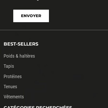
Veuillez
laisser
ce
champ
vide.
BEST-SELLERS
Poids & haltères
Tapis
Protéines
Tenues
Vêtements
CATÉGORIES RECHERCHÉES