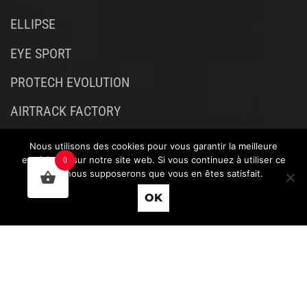
ELLIPSE
EYE SPORT
PROTECH EVOLUTION
AIRTRACK FACTORY
Nous utilisons des cookies pour vous garantir la meilleure
expérience sur notre site web. Si vous continuez à utiliser ce
0
site, nous supposerons que vous en êtes satisfait.
OK
BLOG
|
HAINAUT
|
NAMUR
|
BRABANT WALLON
Octopix
+
WordPress
=