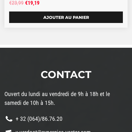
Le prix initial était : €23,99.
Le prix actuel est : €19,19.
€
23,99
€
19,19
AJOUTER AU PANIER
CONTACT
Ouvert du lundi au vendredi de 9h à 18h et le
samedi de 10h à 15h.
+ 32 (064)/86.76.20