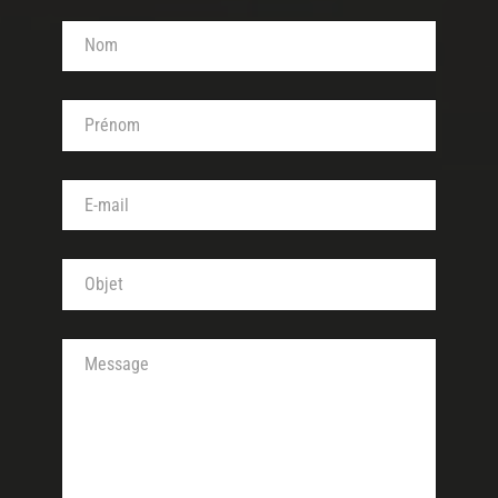
Votre nom (obligatoire)
Votre prénom (obligatoire)
Votre adresse de messagerie (obligatoire)
Objet de votre message (obligatoire)
Votre message