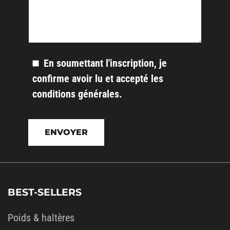
En soumettant l'inscription, je
confirme avoir lu et accepté les
conditions générales
.
Veuillez
laisser
ce
champ
vide.
BEST-SELLERS
Poids & haltères