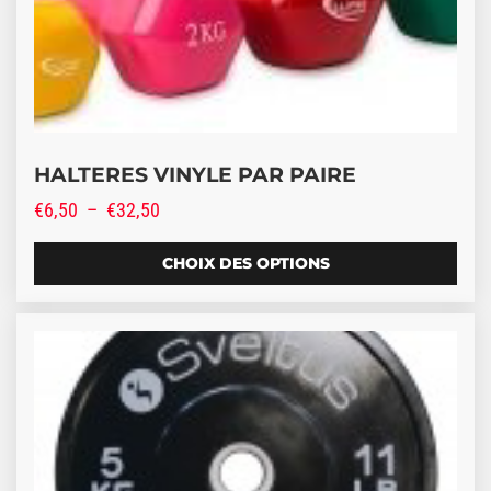
HALTERES VINYLE PAR PAIRE
Plage de prix : €6,50 à €32,50
€
6,50
–
€
32,50
CHOIX DES OPTIONS