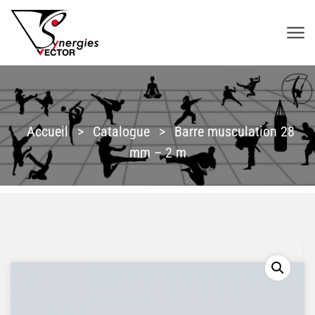
Aller au contenu
SYNERGIES VECTOR
Accueil
>
Catalogue
>
Barre musculation 28
mm – 2 m