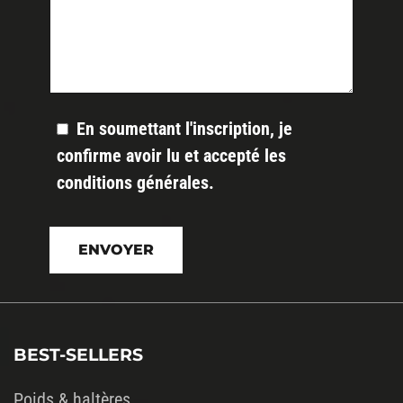
En soumettant l'inscription, je
confirme avoir lu et accepté les
conditions générales
.
Veuillez
laisser
ce
champ
vide.
BEST-SELLERS
Poids & haltères