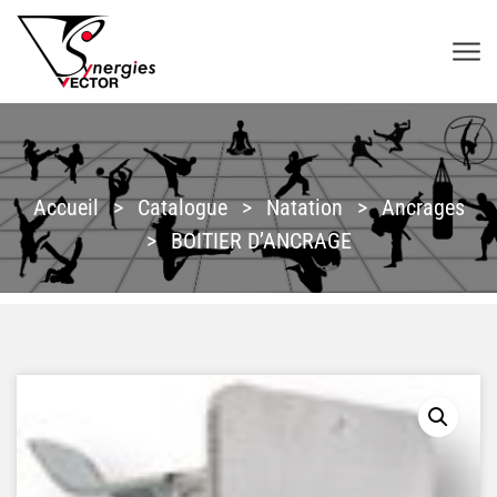
Aller au contenu
SYNERGIES VECTOR
Accueil
>
Catalogue
>
Natation
>
Ancrages
>
BOITIER D’ANCRAGE