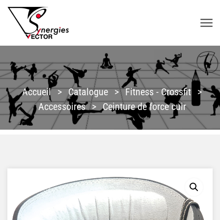
Aller au contenu
SYNERGIES VECTOR
Accueil
>
Catalogue
>
Fitness - Crossfit
>
Accessoires
>
Ceinture de force cuir