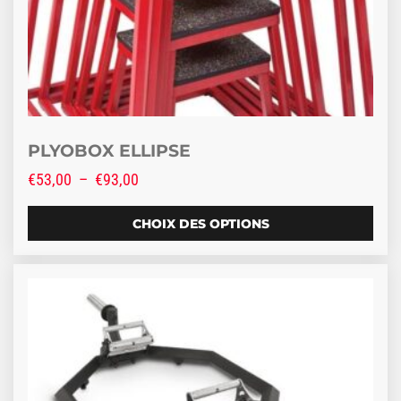
PLYOBOX ELLIPSE
Plage de prix : €53,00 à €93,00
€
53,00
–
€
93,00
CHOIX DES OPTIONS
Ce produit a plusieurs variations. Les options peuve