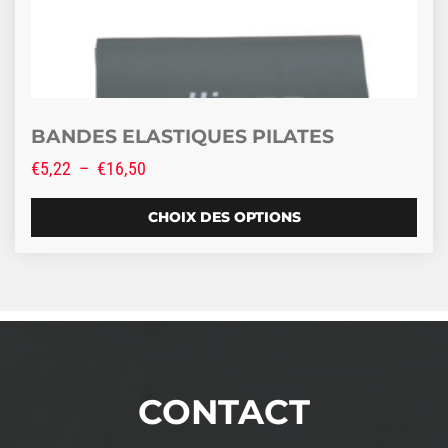
BANDES ELASTIQUES PILATES
Plage de prix : €5,22 à €16,50
€
5,22
–
€
16,50
CHOIX DES OPTIONS
CONTACT