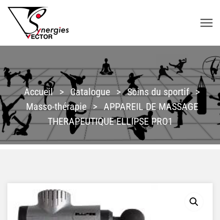
Aller au contenu
SYNERGIES VECTOR
Accueil
>
Catalogue
>
Soins du sportif
>
Masso-thérapie
>
APPAREIL DE MASSAGE
THERAPEUTIQUE ELLIPSE PRO1