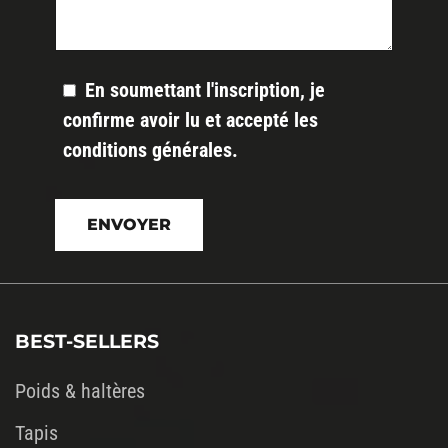
En soumettant l'inscription, je
confirme avoir lu et accepté les
conditions générales
.
Veuillez
laisser
ce
champ
vide.
BEST-SELLERS
Poids & haltères
Tapis