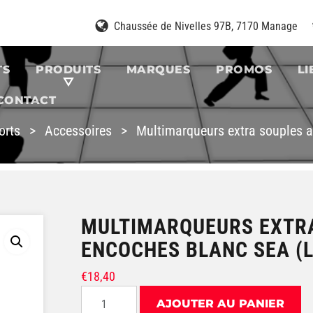
Chaussée de Nivelles 97B,
7170 Manage
TS
PRODUITS
MARQUES
PROMOS
LI
CONTACT
orts
>
Accessoires
>
Multimarqueurs extra souples a
MULTIMARQUEURS EXTR
ENCOCHES BLANC SEA (L
€
18,40
quantité de Multimarqueurs extra souple
AJOUTER AU PANIER