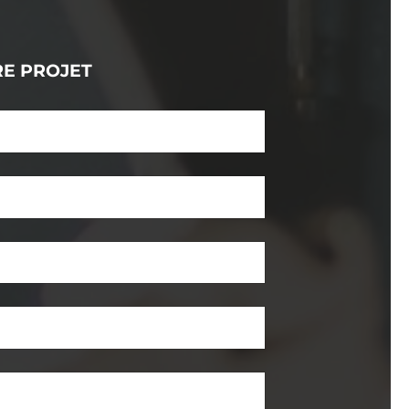
RE PROJET
re)
toire)
sagerie (obligatoire)
ge (obligatoire)