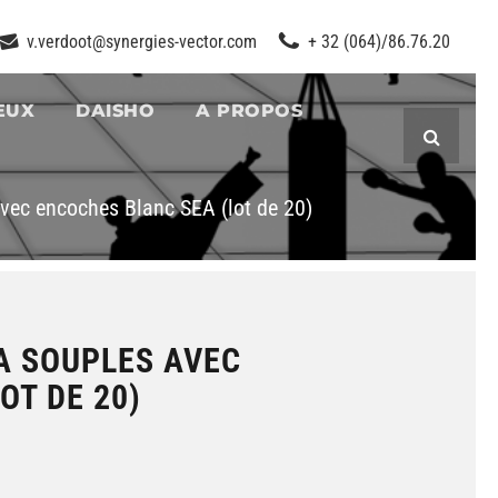
v.verdoot@synergies-vector.com
+ 32 (064)/86.76.20
EUX
DAISHO
A PROPOS
Recherc
vec encoches Blanc SEA (lot de 20)
A SOUPLES AVEC
OT DE 20)
s avec encoches Blanc SEA (lot de 20)