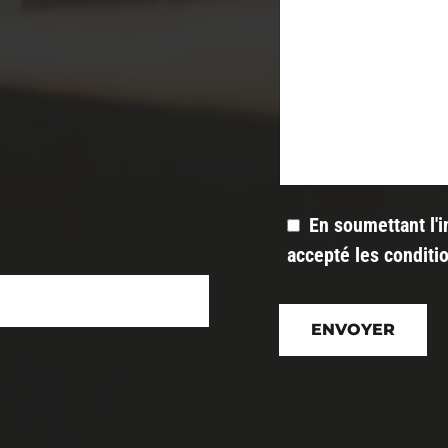
En soumettant l'i
accepté les
conditi
Veuillez
laisser
ce
champ
vide.