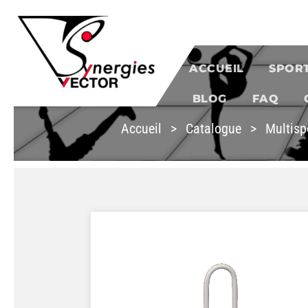
Aller au contenu
SYNERGIES VECTOR
ACCUEIL
SPOR
BLOG
FAQ
Accueil
>
Catalogue
>
Multisp