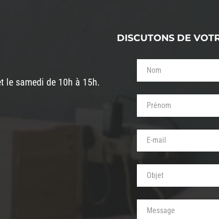
DISCUTONS DE VOT
Votre nom (obligatoi
et le samedi de 10h à 15h.
Votre prénom (obliga
Votre adresse de mes
Objet de votre messa
Votre message