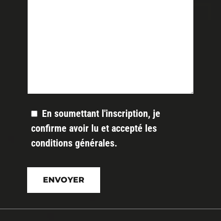
En soumettant l'inscription, je
confirme avoir lu et accepté les
conditions générales
.
Veuillez
laisser
ce
champ