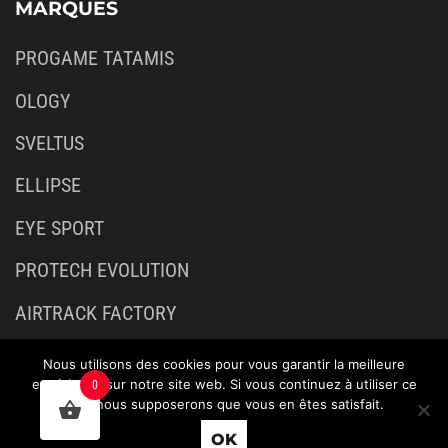
MARQUES
PROGAME TATAMIS
OLOGY
SVELTUS
ELLIPSE
EYE SPORT
PROTECH EVOLUTION
AIRTRACK FACTORY
Nous utilisons des cookies pour vous garantir la meilleure
expérience sur notre site web. Si vous continuez à utiliser ce
0
site, nous supposerons que vous en êtes satisfait.
OK
BLOG
|
HAINAUT
|
NAMUR
|
BRABANT WALLON