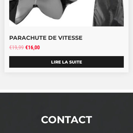
PARACHUTE DE VITESSE
Le prix initial était : €19,99.
Le prix actuel est : €16,00.
€
19,99
€
16,00
LIRE LA SUITE
CONTACT