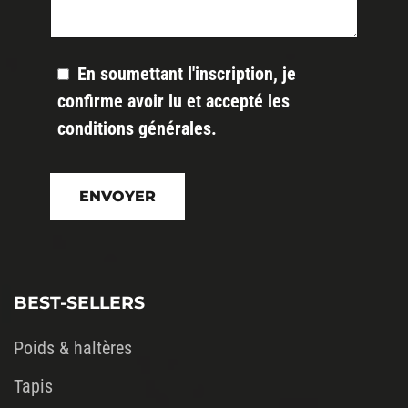
En soumettant l'inscription, je
confirme avoir lu et accepté les
conditions générales
.
Veuillez
laisser
ce
champ
vide.
BEST-SELLERS
Poids & haltères
Tapis